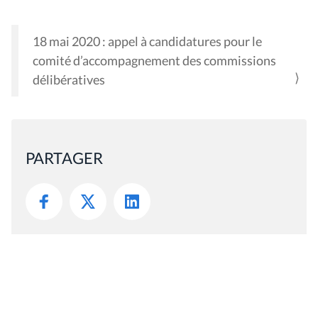
18 mai 2020 : appel à candidatures pour le
N
comité d’accompagnement des commissions
A
délibératives
V
I
G
A
PARTAGER
T
I
O
N
Mis à jour le 11 juillet 2022