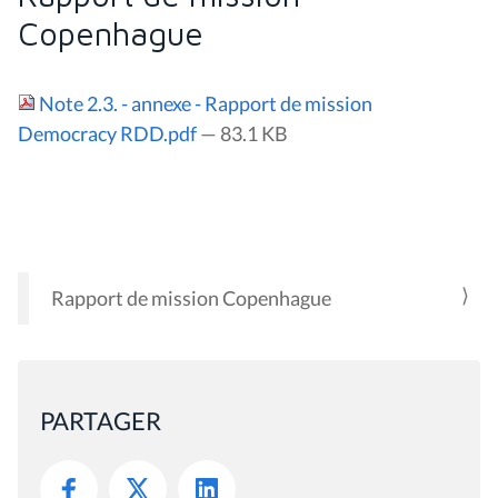
Copenhague
Note 2.3. - annexe - Rapport de mission
Democracy RDD.pdf
— 83.1 KB
Rapport de mission Copenhague
N
A
V
I
PARTAGER
G
A
T