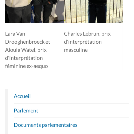
Lara Van
Charles Lebrun, prix
Drooghenbroeck et
d'interprétation
Aloula Watel, prix
masculine
d'interprétation
féminine ex-aequo
Accueil
N
A
Parlement
V
I
Documents parlementaires
G