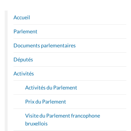
Accueil
N
A
Parlement
V
I
Documents parlementaires
G
A
Députés
T
I
Activités
O
Activités du Parlement
N
Prix du Parlement
Visite du Parlement francophone
bruxellois