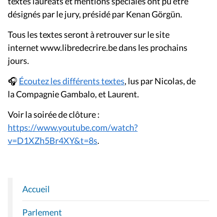
textes lauréats et mentions spéciales ont pu être
désignés par le jury, présidé par Kenan Görgün.
Tous les textes seront à retrouver sur le site
internet www.libredecrire.be dans les prochains
jours.
🎧
Écoutez les différents textes
, lus par Nicolas, de
la Compagnie Gambalo, et Laurent.
Voir la soirée de clôture :
https://www.youtube.com/watch?
v=D1XZh5Br4XY&t=8s
.
Accueil
N
A
Parlement