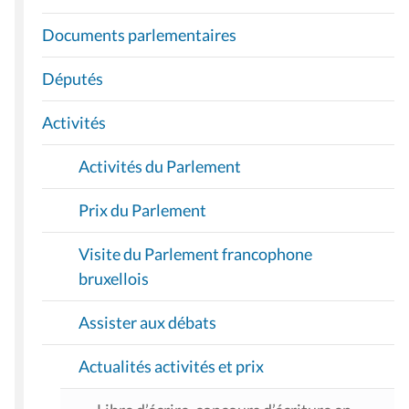
V
I
Documents parlementaires
G
A
Députés
T
I
Activités
O
Activités du Parlement
N
Prix du Parlement
Visite du Parlement francophone
bruxellois
Assister aux débats
Actualités activités et prix