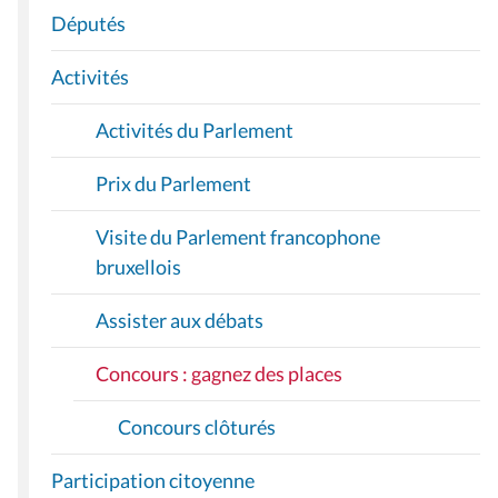
A
Députés
T
I
Activités
O
Activités du Parlement
N
Prix du Parlement
Visite du Parlement francophone
bruxellois
Assister aux débats
Concours : gagnez des places
Concours clôturés
Participation citoyenne