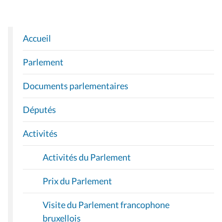
Accueil
N
A
Parlement
V
I
Documents parlementaires
G
A
Députés
T
I
Activités
O
Activités du Parlement
N
Prix du Parlement
Visite du Parlement francophone
bruxellois