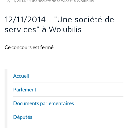
12/11/2014 : "Une société de services" à Wolubilis
12/11/2014 : "Une société de
services" à Wolubilis
Ce concours est fermé.
Accueil
N
A
Parlement
V
I
Documents parlementaires
G
A
Députés
T