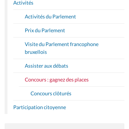
I
Activités
O
Activités du Parlement
N
Prix du Parlement
Visite du Parlement francophone
bruxellois
Assister aux débats
Concours : gagnez des places
Concours clôturés
Participation citoyenne