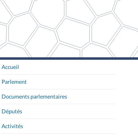
Accueil
N
A
Parlement
V
I
Documents parlementaires
G
A
Députés
T
I
Activités
O