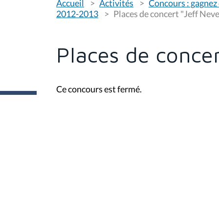
Accueil
Activités
Concours : gagnez 
o
u
2012-2013
Places de concert "Jeff Neve
s
ê
t
e
Places de concer
s
i
c
i
Ce concours est fermé.
: