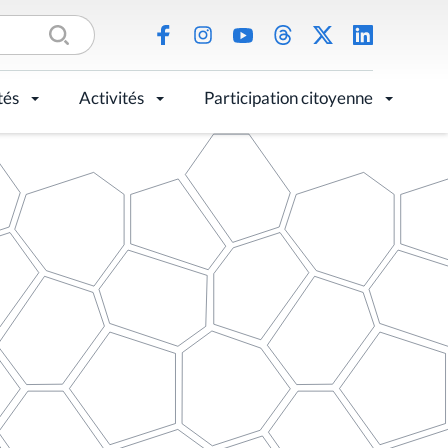
tés
Activités
Participation citoyenne