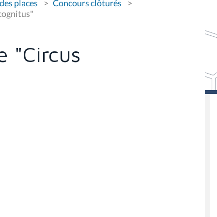
des places
Concours clôturés
cognitus"
e "Circus