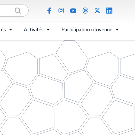
tés
Activités
Participation citoyenne