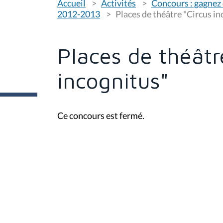
Accueil
Activités
Concours : gagnez 
o
u
2012-2013
Places de théâtre "Circus in
s
ê
t
e
Places de théâtr
s
i
c
incognitus"
i
:
Ce concours est fermé.