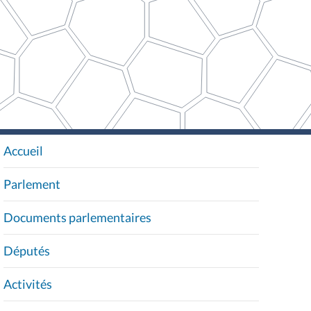
Accueil
N
A
Parlement
V
I
Documents parlementaires
G
A
Députés
T
I
Activités
O