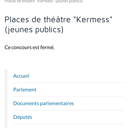
(jeunes publics)
Ce concours est fermé.
Accueil
N
A
Parlement
V
I
Documents parlementaires
G
A
Députés
T
I
Activités
O
Activités du Parlement
N