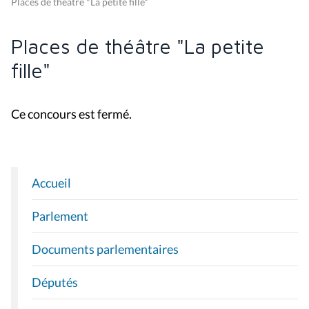
Places de théâtre "La petite fille"
Places de théâtre "La petite
fille"
Ce concours est fermé.
Accueil
N
A
Parlement
V
I
Documents parlementaires
G
A
Députés
T