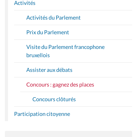
I
Activités
O
Activités du Parlement
N
Prix du Parlement
Visite du Parlement francophone
bruxellois
Assister aux débats
Concours : gagnez des places
Concours clôturés
Participation citoyenne