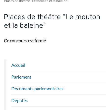
Places de théâtre "Le mouton et la baleine"
Places de théâtre "Le mouton
et la baleine"
Ce concours est fermé.
Accueil
N
A
Parlement
V
I
Documents parlementaires
G
A
Députés
T