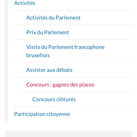
I
Activités
O
Activités du Parlement
N
Prix du Parlement
Visite du Parlement francophone
bruxellois
Assister aux débats
Concours : gagnez des places
Concours clôturés
Participation citoyenne