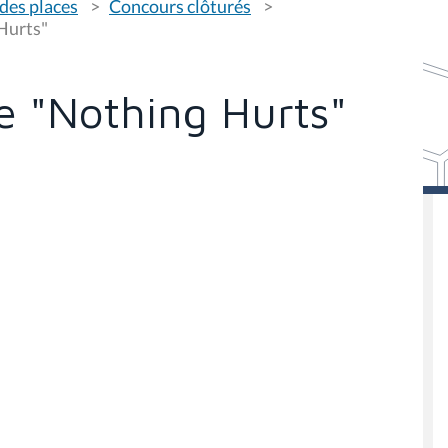
des places
Concours clôturés
Hurts"
e "Nothing Hurts"