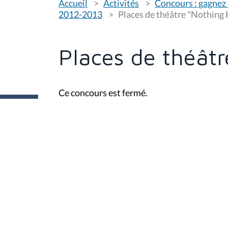
Accueil
Activités
Concours : gagnez 
o
u
2012-2013
Places de théâtre "Nothing 
s
ê
t
e
Places de théâtr
s
i
c
i
Ce concours est fermé.
: