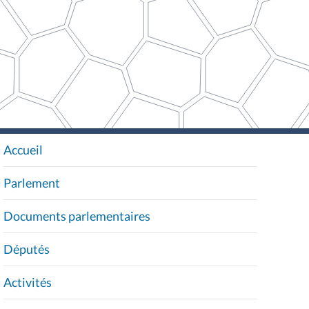
Accueil
N
A
Parlement
V
I
Documents parlementaires
G
A
Députés
T
I
Activités
O