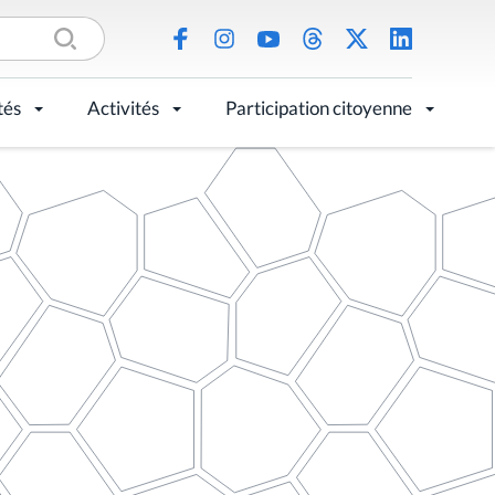
tés
Activités
Participation citoyenne