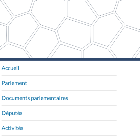
Accueil
N
A
Parlement
V
I
Documents parlementaires
G
A
Députés
T
I
Activités
O