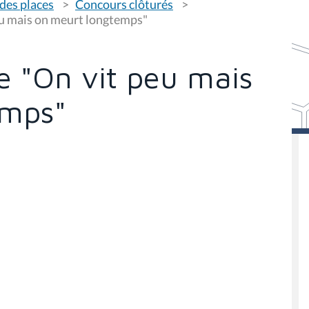
des places
Concours clôturés
eu mais on meurt longtemps"
e "On vit peu mais
emps"