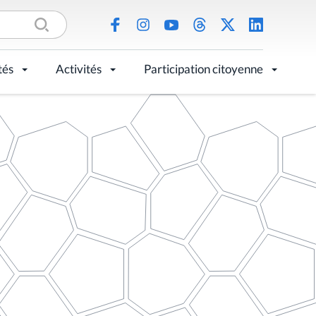
tés
Activités
Participation citoyenne