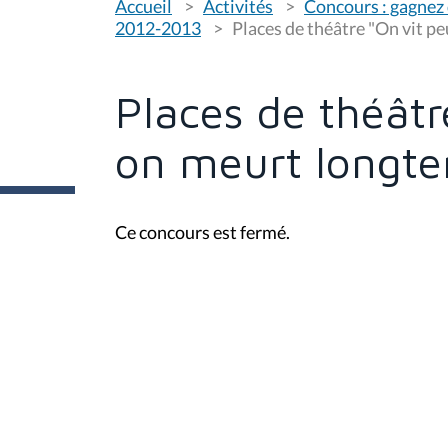
Accueil
Activités
Concours : gagnez 
o
u
2012-2013
Places de théâtre "On vit p
s
ê
t
e
Places de théâtr
s
i
c
on meurt longt
i
:
Ce concours est fermé.