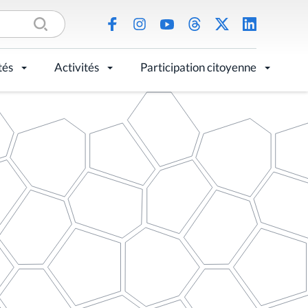
tés
Activités
Participation citoyenne