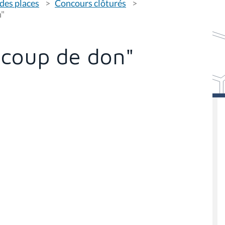
des places
Concours clôturés
n"
 coup de don"