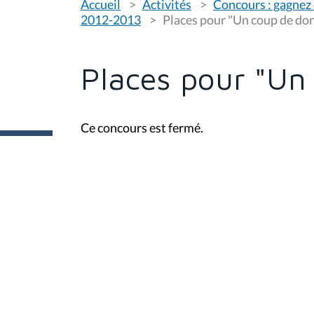
Accueil
Activités
Concours : gagnez 
o
u
2012-2013
Places pour "Un coup de do
s
ê
t
e
Places pour "Un
s
i
c
i
Ce concours est fermé.
: