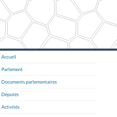
Accueil
N
A
Parlement
V
I
Documents parlementaires
G
A
Députés
T
I
Activités
O