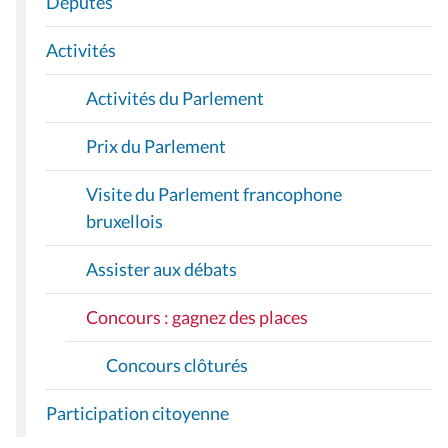
Députés
T
I
Activités
O
Activités du Parlement
N
Prix du Parlement
Visite du Parlement francophone
bruxellois
Assister aux débats
Concours : gagnez des places
Concours clôturés
Participation citoyenne