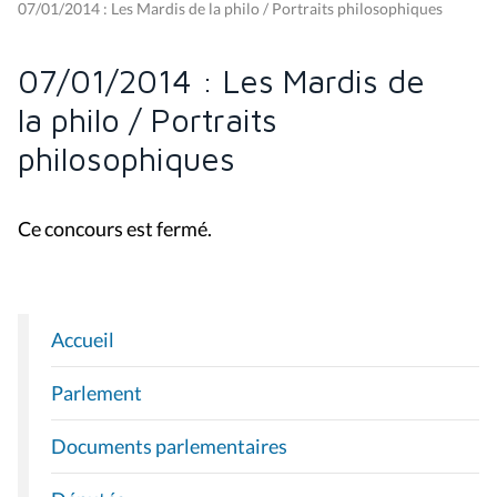
07/01/2014 : Les Mardis de la philo / Portraits philosophiques
07/01/2014 : Les Mardis de
la philo / Portraits
philosophiques
Ce concours est fermé.
Accueil
N
A
Parlement
V
I
Documents parlementaires
G
A