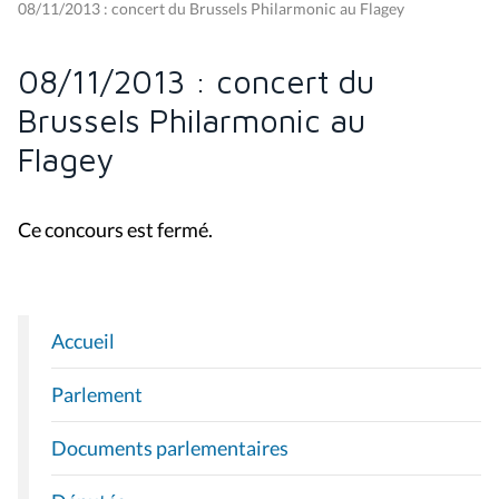
08/11/2013 : concert du Brussels Philarmonic au Flagey
08/11/2013 : concert du
Brussels Philarmonic au
Flagey
Ce concours est fermé.
Accueil
N
A
Parlement
V
I
Documents parlementaires
G
A