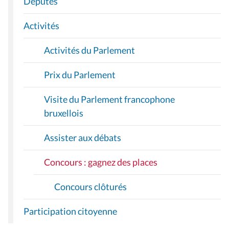
Députés
T
I
Activités
O
Activités du Parlement
N
Prix du Parlement
Visite du Parlement francophone
bruxellois
Assister aux débats
Concours : gagnez des places
Concours clôturés
Participation citoyenne