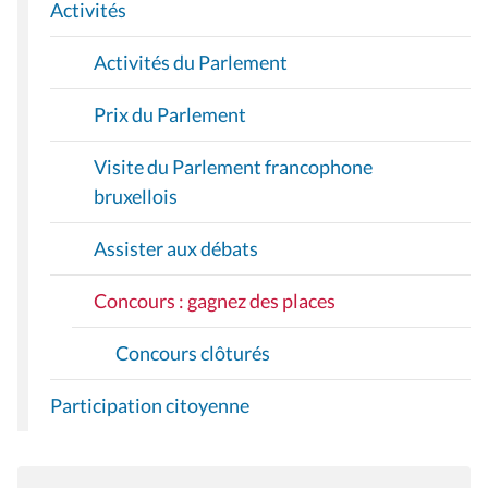
I
Activités
O
Activités du Parlement
N
Prix du Parlement
Visite du Parlement francophone
bruxellois
Assister aux débats
Concours : gagnez des places
Concours clôturés
Participation citoyenne