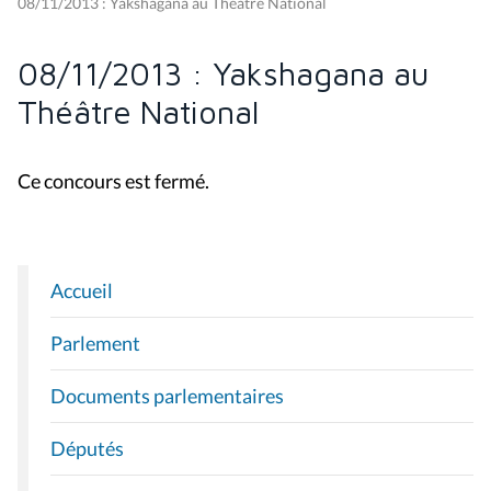
08/11/2013 : Yakshagana au Théâtre National
08/11/2013 : Yakshagana au
Théâtre National
Ce concours est fermé.
Accueil
N
A
Parlement
V
I
Documents parlementaires
G
A
Députés
T