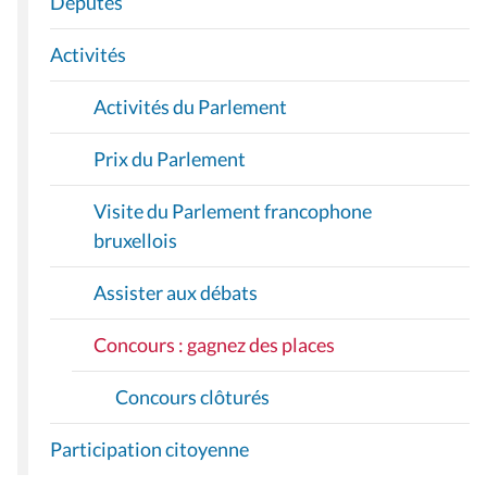
Députés
T
I
Activités
O
Activités du Parlement
N
Prix du Parlement
Visite du Parlement francophone
bruxellois
Assister aux débats
Concours : gagnez des places
Concours clôturés
Participation citoyenne