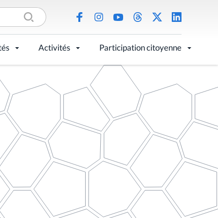
tés
Activités
Participation citoyenne