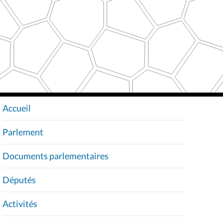
Accueil
N
A
Parlement
V
I
Documents parlementaires
G
A
Députés
T
I
Activités
O