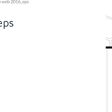
o web 2016_eps
eps