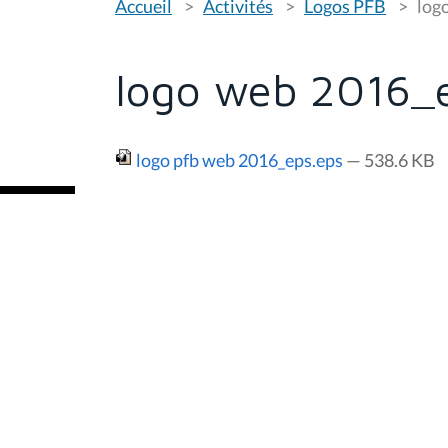
Accueil
Activités
Logos PFB
log
o
u
s
ê
t
logo web 2016_
e
s
i
c
i
logo pfb web 2016_eps.eps
— 538.6 KB
: