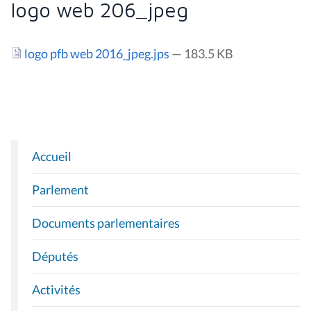
logo web 206_jpeg
logo pfb web 2016_jpeg.jps
— 183.5 KB
Accueil
N
A
Parlement
V
I
Documents parlementaires
G
A
Députés
T
I
Activités
O