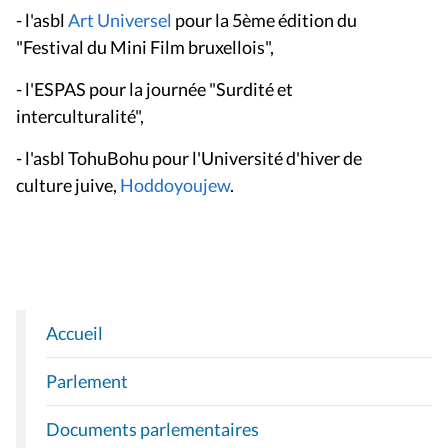
- l'asbl
Art Universel
pour la 5ème édition du
"Festival du Mini Film bruxellois",
- l'ESPAS pour la journée "Surdité et
interculturalité",
- l'asbl TohuBohu pour l'Université d'hiver de
culture juive,
Hoddoyoujew
.
Accueil
N
A
Parlement
V
I
Documents parlementaires