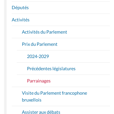
G
A
Députés
T
I
Activités
O
Activités du Parlement
N
Prix du Parlement
2024-2029
Précédentes législatures
Parrainages
Visite du Parlement francophone
bruxellois
Assister aux débats