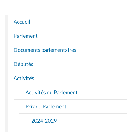
Accueil
N
A
Parlement
V
I
Documents parlementaires
G
A
Députés
T
I
Activités
O
Activités du Parlement
N
Prix du Parlement
2024-2029