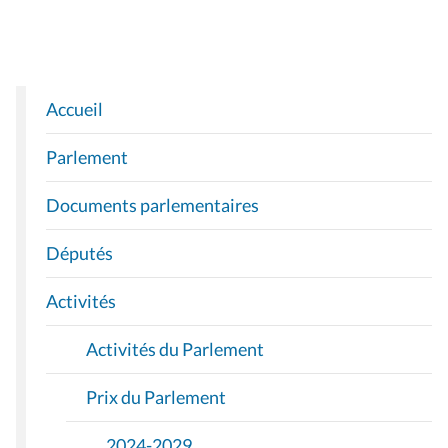
Accueil
N
A
Parlement
V
I
Documents parlementaires
G
A
Députés
T
I
Activités
O
Activités du Parlement
N
Prix du Parlement
2024-2029