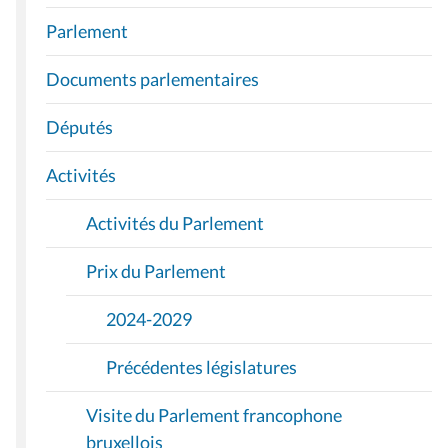
A
Parlement
V
I
Documents parlementaires
G
A
Députés
T
I
Activités
O
Activités du Parlement
N
Prix du Parlement
2024-2029
Précédentes législatures
Visite du Parlement francophone
bruxellois