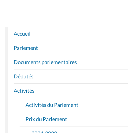
Accueil
N
A
Parlement
V
I
Documents parlementaires
G
A
Députés
T
I
Activités
O
Activités du Parlement
N
Prix du Parlement