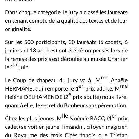
Dans chaque catégorie, le jury a classé les lauréats
en tenant compte de la qualité des textes et de leur
originalité.
Sur les 500 participants, 30 lauréats (6 cadets, 6
juniors et 18 adultes) ont été récompensés lors de
la remise des prix s'est déroulée au musée Charlier
er
le 1
juin.
me
Le
Coup de chapeau
du jury va à M
Anaële
er
me
HERMANS, qui remporte le 1
prix adulte. M
e
Hélène DELHAMENDE (2
prix adulte) nous livre,
quant à elle, le secret du
Bonheur sans péremption.
lle
er
Chez les plus jeunes, M
Noémie BACQ (1
prix
cadet) se voit en jeune Timandin, citoyen magicien
du Royaume des trois Cités tandis que Tristan