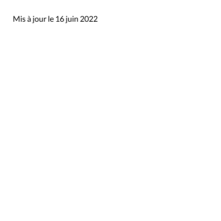
Mis à jour le 16 juin 2022
Rue du Lombard 77
1000 Bruxelles
Contact
Presse
Liens utiles