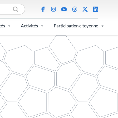
tés
Activités
Participation citoyenne