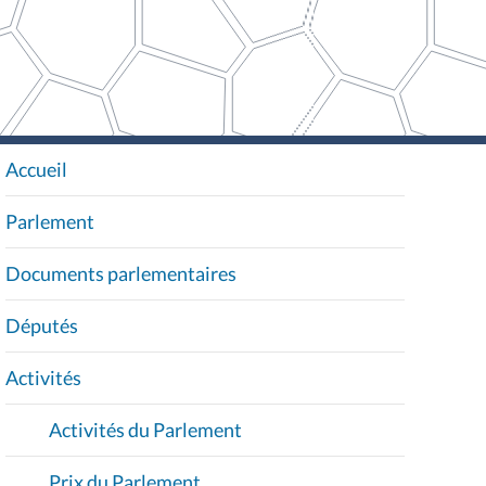
Accueil
N
A
Parlement
V
I
Documents parlementaires
G
A
Députés
T
I
Activités
O
Activités du Parlement
N
Prix du Parlement