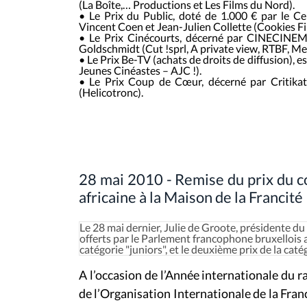
(La Boîte,… Productions et Les Films du Nord).
•
Le Prix du Public
, doté de 1.000 € par le Ce
Vincent Coen et Jean-Julien Collette (Cookies Fi
•
Le Prix Cinécourts
, décerné par
CINECINE
Goldschmidt (Cut !sprl, A private view, RTBF, M
•
Le Prix Be-TV
(achats de droits de diffusion), e
Jeunes Cinéastes – AJC !).
•
Le Prix Coup de Cœur
, décerné par
Critika
(Helicotronc).
28 mai 2010 - Remise du prix du c
africaine à la Maison de la Francité
Le 28 mai dernier, Julie de Groote, présidente du
offerts par le Parlement francophone bruxellois a
catégorie "juniors", et le deuxième prix de la caté
A l’occasion de l’Année internationale du 
de l’Organisation Internationale de la Fra