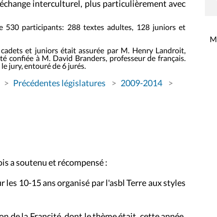
l’échange interculturel, plus particulièrement avec
 530 participants: 288 textes adultes, 128 juniors et
Mi
adets et juniors était assurée par M. Henry Landroit,
été confiée à M. David Branders, professeur de français.
 le jury, entouré de 6 jurés.
Précédentes législatures
2009-2014
is a soutenu et récompensé :
 les 10-15 ans organisé par l'asbl Terre aux styles
on de la Francité, dont le thème était, cette année,