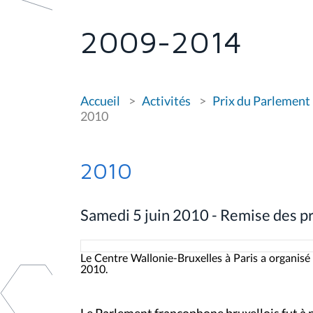
s
ê
t
2009-2014
e
s
i
c
i
V
Accueil
Activités
Prix du Parlement
o
:
u
2010
s
ê
t
e
2010
s
i
c
i
Samedi 5 juin 2010 - Remise des pri
:
Le Centre Wallonie-Bruxelles à Paris a organisé
2010.