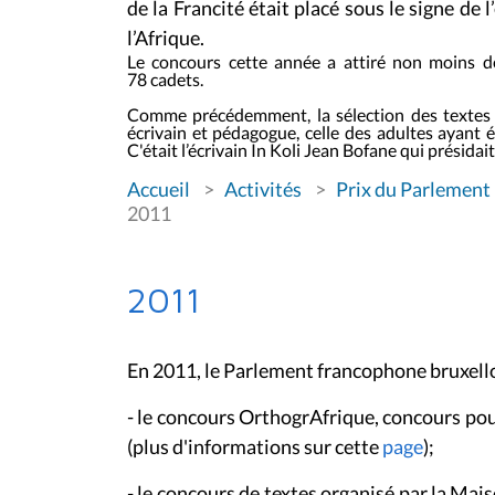
de la Francité était placé sous le signe de 
l’Afrique.
Le concours cette année a attiré non moins de
78 cadets.
Comme précédemment, la sélection des textes c
écrivain et pédagogue, celle des adultes ayant 
C'était l’écrivain In Koli Jean Bofane qui présidait
V
Accueil
Activités
Prix du Parlement
o
u
2011
s
ê
t
e
2011
s
i
c
i
En 2011, le Parlement francophone bruxello
:
- le concours OrthogrAfrique, concours pour
(plus d'informations sur cette
page
);
- le concours de textes organisé par la Mais