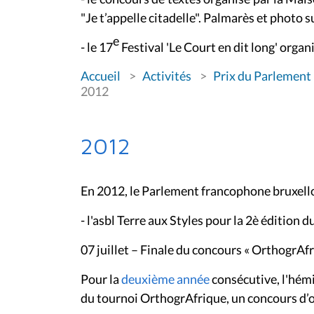
"Je t’appelle citadelle". Palmarès et photo s
e
-
le 17
Festival 'Le Court en dit long' organi
V
Accueil
Activités
Prix du Parlement
o
u
2012
s
ê
t
e
2012
s
i
c
i
En 2012, le Parlement francophone bruxelloi
:
- l'asbl Terre aux Styles pour la 2è édition
07 juillet – Finale du concours « OrthogrAfr
Pour la
deuxième année
consécutive, l'hémic
du tournoi OrthogrAfrique, un concours d’o