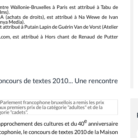
ntre Wallonie-Bruxelles à Paris est attribué à
Tabu
de
lms).
MA
(achats de droits), est attribué à
Na Wewe
de Ivan
enya Media).
st attribué à
Putain Lapin
de Guérin Van de Vorst (Atelier
t.com
, est attribué à
Hors chant
de Renaud de Putter
oncours de textes 2010... Une rencontre
 Parlement francophone bruxellois a remis les prix
ux premiers prix de la catégorie "adultes" et de la
gorie "cadets".
e
rapprochement des cultures et du 40
anniversaire
ncophonie, le concours de textes 2010 de la Maison