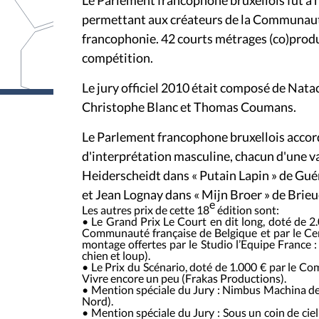
Le Parlement francophone bruxellois fut à n
permettant aux créateurs de la Communauté
francophonie. 42 courts métrages (co)produi
compétition.
Le jury officiel 2010 était composé de Nata
Christophe Blanc et Thomas Coumans.
Le Parlement francophone bruxellois accor
d'interprétation masculine
, chacun d'une v
Heiderscheidt
dans
«
Putain Lapin »
de Guér
et
Jean Lognay
dans «
Mijn Broer »
de Brieu
e
Les autres prix de cette 18
édition sont:
•
Le Grand Prix Le Court en dit long
, doté de 2
Communauté française de Belgique et par le Cen
montage offertes par le Studio l’Equipe France 
chien et loup).
•
Le Prix du Scénario
, doté de 1.000 € par le Co
Vivre encore un peu
(Frakas Productions).
•
Mention spéciale du Jury
:
Nimbus Machina
de
Nord).
•
Mention spéciale du Jury
:
Sous un coin de ciel