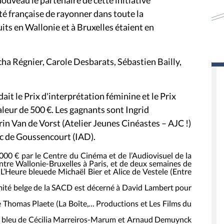
ouveau le partenaire de cette initiative
 française de rayonner dans toute la
ts en Wallonie et à Bruxelles étaient en
cha Régnier, Carole Desbarats, Sébastien Bailly,
dait le
Prix d'interprétation féminine
et le
Prix
aleur de 500 €. Les gagnants sont
Ingrid
in Van de Vorst (Atelier Jeunes Cinéastes – AJC !)
c de Goussencourt (IAD).
.000 € par le Centre du Cinéma et de l’Audiovisuel de la
tre Wallonie-Bruxelles à Paris, et de deux semaines de
:
L’Heure bleue
de Michaël Bier et Alice de Vestele (Entre
mité belge de la SACD est décerné à
David Lambert
pour
 Thomas Plaete (La Boîte,… Productions et Les Films du
 bleu
de Cécilia Marreiros-Marum et Arnaud Demuynck