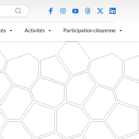
tés
Activités
Participation citoyenne