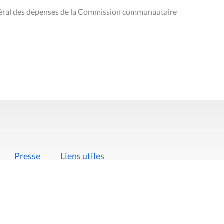
néral des dépenses de la Commission communautaire
Presse
Liens utiles
 légales
Politique de données
Déclaration d'acces