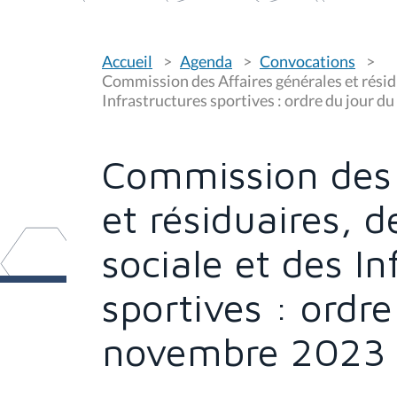
V
Accueil
Agenda
Convocations
o
u
Commission des Affaires générales et résidu
s
Infrastructures sportives : ordre du jour 
ê
t
e
s
Commission des 
i
c
i
et résiduaires, 
:
sociale et des In
sportives : ordr
novembre 2023