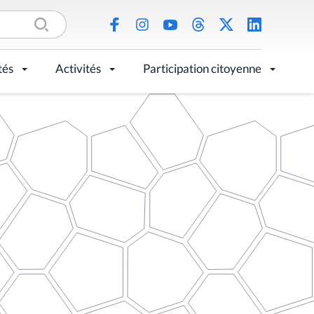
tés
Activités
Participation citoyenne