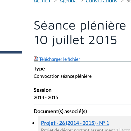
Accueil
Agenda
Convocations
Sé
o
u
s
ê
t
Séance plénière 
e
s
i
10 juillet 2015
c
i
:
Télécharger le fichier
Type
Convocation séance plénière
Session
2014 - 2015
Document(s) associé(s)
Projet - 26 (2014 - 2015) - N° 1
Projet de décret portant assentiment à l'acco