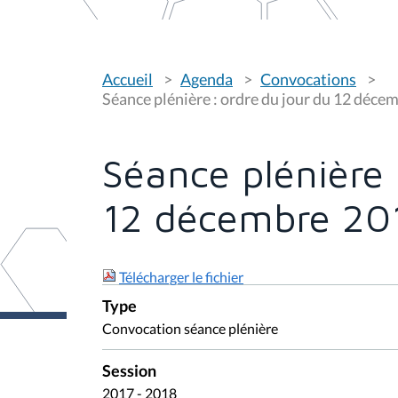
V
Accueil
Agenda
Convocations
o
u
Séance plénière : ordre du jour du 12 déce
s
ê
t
e
Séance plénière 
s
i
c
12 décembre 20
i
:
Télécharger le fichier
Type
Convocation séance plénière
Session
2017 - 2018