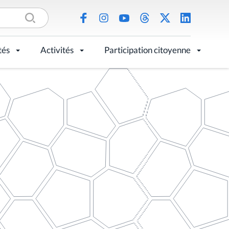
tés
Activités
Participation citoyenne