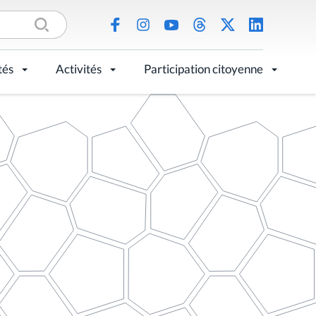
tés
Activités
Participation citoyenne