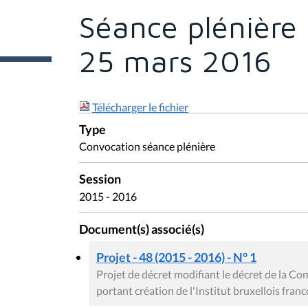
ê
t
Séance plénière 
e
s
i
25 mars 2016
c
i
:
Télécharger le fichier
Type
Convocation séance plénière
Session
2015 - 2016
Document(s) associé(s)
Projet - 48 (2015 - 2016) - N° 1
Projet de décret modifiant le décret de la 
portant création de l'Institut bruxellois fra