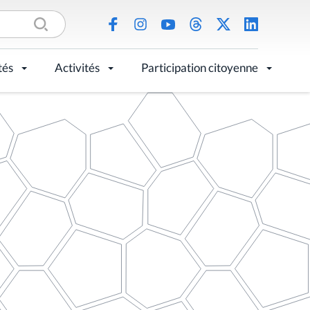
tés
Activités
Participation citoyenne