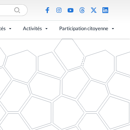
tés
Activités
Participation citoyenne