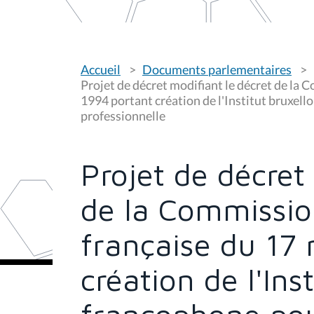
V
Accueil
Documents parlementaires
o
u
Projet de décret modifiant le décret de l
s
1994 portant création de l'Institut bruxel
ê
professionnelle
t
e
s
i
c
Projet de décret
i
:
de la Commissi
française du 17
création de l'Inst