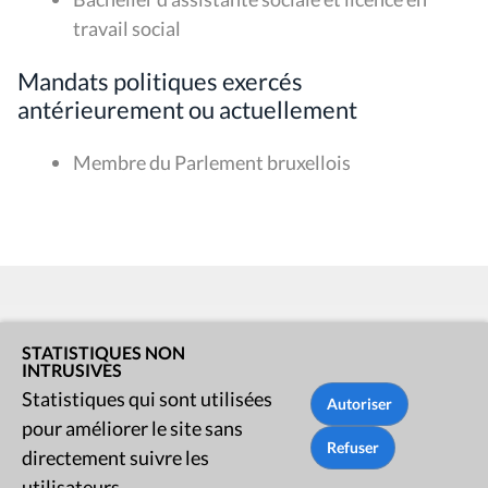
travail social
Mandats politiques exercés
antérieurement ou actuellement
Membre du Parlement bruxellois
STATISTIQUES NON
Rue du Lombard 77
INTRUSIVES
1000 Bruxelles
Statistiques qui sont utilisées
pour améliorer le site sans
Contact
directement suivre les
utilisateurs