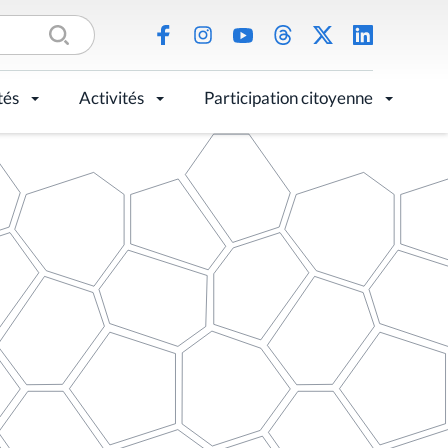
tés
Activités
Participation citoyenne