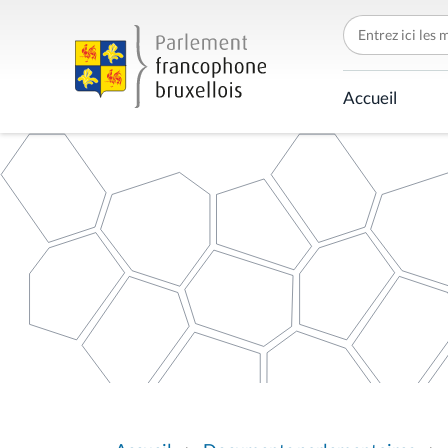
C
h
e
r
c
Accueil
h
e
r
p
a
r
V