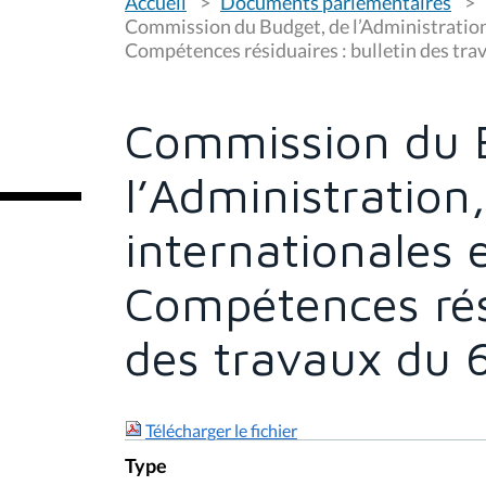
Accueil
Documents parlementaires
o
u
Commission du Budget, de l’Administration,
s
Compétences résiduaires : bulletin des tra
ê
t
e
s
Commission du 
i
c
i
l’Administration
:
internationales 
Compétences rési
des travaux du 6
Télécharger le fichier
Type