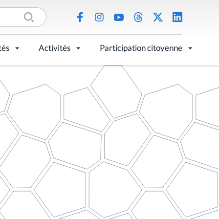
tés
Activités
Participation citoyenne