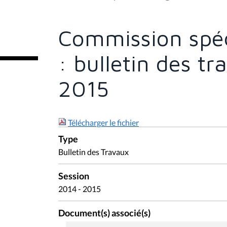
s
ê
t
e
Commission spé
s
i
c
: bulletin des tr
i
:
2015
Télécharger le fichier
Type
Bulletin des Travaux
Session
2014 - 2015
Document(s) associé(s)