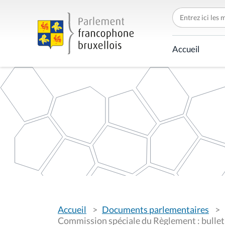
C
h
e
r
c
Accueil
h
e
r
p
a
r
V
Accueil
Documents parlementaires
o
u
Commission spéciale du Règlement : bulleti