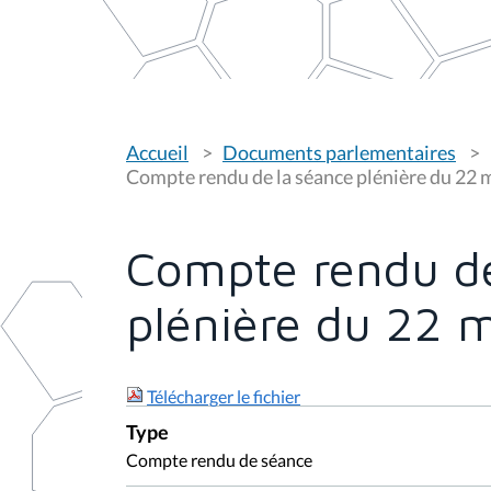
V
Accueil
Documents parlementaires
o
u
Compte rendu de la séance plénière du 22 
s
ê
t
e
Compte rendu de
s
i
c
plénière du 22 
i
:
Télécharger le fichier
Type
Compte rendu de séance