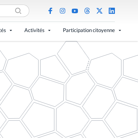
tés
Activités
Participation citoyenne