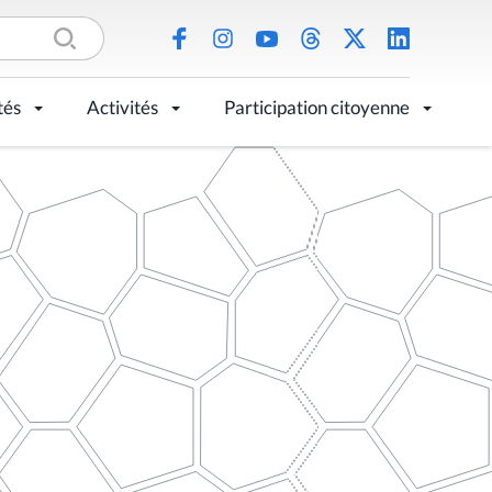
tés
Activités
Participation citoyenne