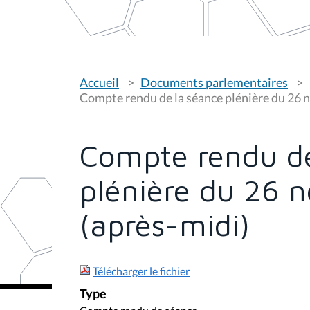
V
Accueil
Documents parlementaires
o
u
Compte rendu de la séance plénière du 26 
s
ê
t
e
Compte rendu de
s
i
c
plénière du 26
i
:
(après-midi)
Télécharger le fichier
Type