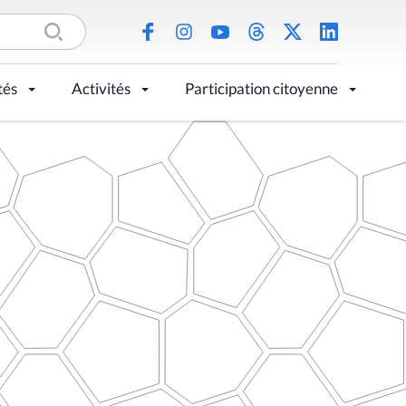
tés
Activités
Participation citoyenne