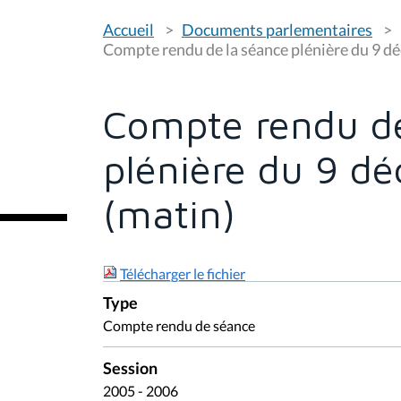
V
Accueil
Documents parlementaires
o
u
Compte rendu de la séance plénière du 9 d
s
ê
t
e
Compte rendu de
s
i
c
plénière du 9 d
i
:
(matin)
Télécharger le fichier
Type
Compte rendu de séance
Session
2005 - 2006