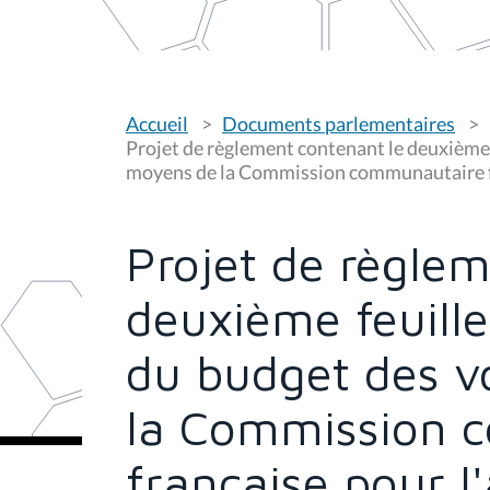
V
Accueil
Documents parlementaires
o
u
Projet de règlement contenant le deuxième 
s
moyens de la Commission communautaire fr
ê
t
e
s
Projet de règlem
i
c
i
deuxième feuill
:
du budget des v
la Commission 
française pour l