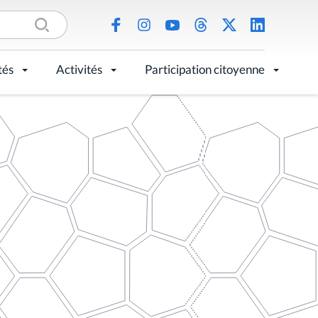
tés
Activités
Participation citoyenne