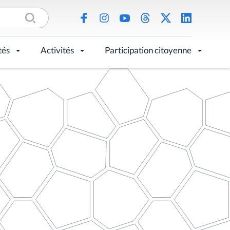
tés
Activités
Participation citoyenne