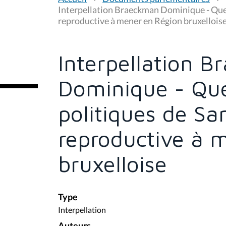
o
u
Interpellation Braeckman Dominique - Quel
s
reproductive à mener en Région bruxellois
ê
t
e
s
Interpellation 
i
c
i
Dominique - Que
:
politiques de Sa
reproductive à 
bruxelloise
Type
Interpellation
Auteurs