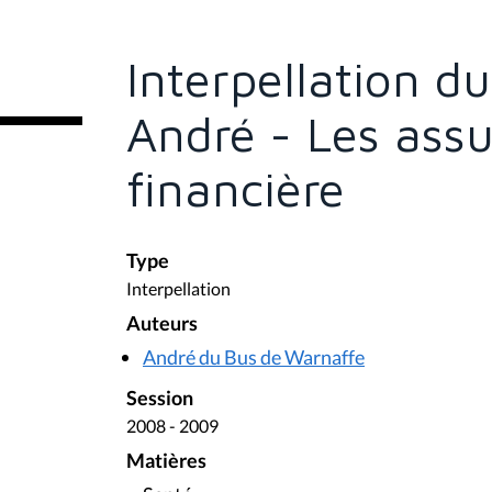
s
ê
t
e
Interpellation d
s
i
c
André - Les assu
i
:
financière
Type
Interpellation
Auteurs
André du Bus de Warnaffe
Session
2008 - 2009
Matières