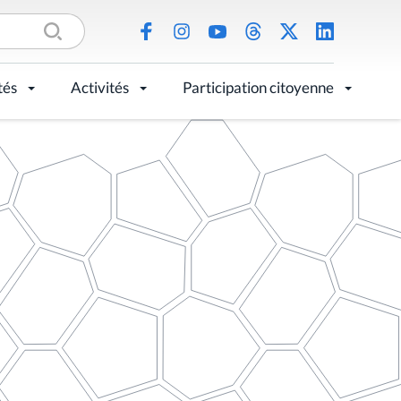
tés
Activités
Participation citoyenne