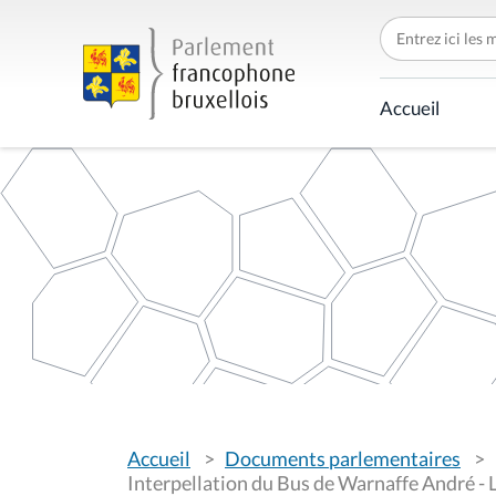
C
h
e
r
c
Accueil
h
e
r
p
a
r
V
Accueil
Documents parlementaires
o
u
Interpellation du Bus de Warnaffe André - L