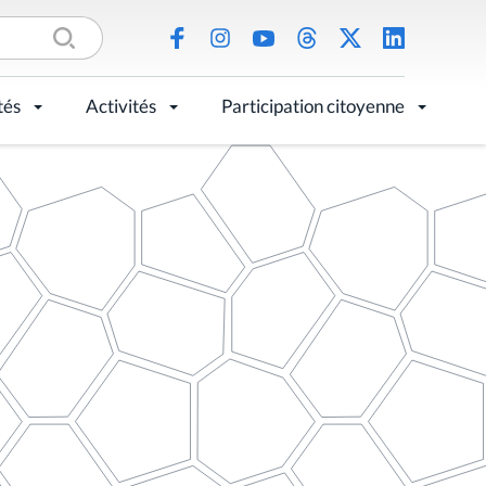
tés
Activités
Participation citoyenne