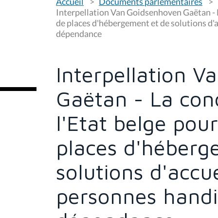
Accueil
Documents parlementaires
o
u
Interpellation Van Goidsenhoven Gaëtan - 
s
de places d'hébergement et de solutions d'
ê
dépendance
t
e
s
i
c
Interpellation 
i
:
Gaëtan - La co
l'Etat belge pou
places d'héberg
solutions d'accue
personnes hand