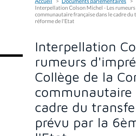
Accueil
Documents parlementaires
o
u
Interpellation Colson Michel - Les rumeur
s
communautaire française dans le cadre du 
ê
réforme de l'Etat
t
e
s
i
c
Interpellation C
i
:
rumeurs d'impré
Collège de la C
communautaire f
cadre du transf
prévu par la 6è