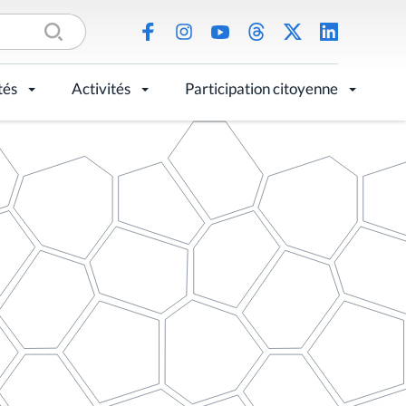
tés
Activités
Participation citoyenne