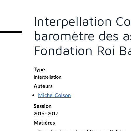
s
ê
t
e
Interpellation C
s
i
c
baromètre des as
i
:
Fondation Roi B
Type
Interpellation
Auteurs
Michel Colson
Session
2016 - 2017
Matières