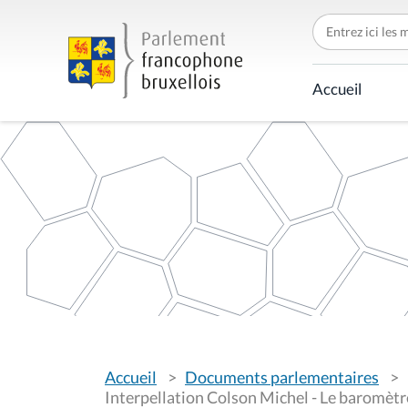
C
h
e
r
c
Accueil
h
e
r
p
a
r
V
Accueil
Documents parlementaires
o
u
Interpellation Colson Michel - Le baromètr