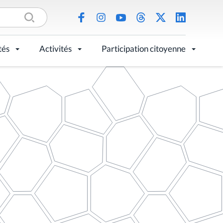
tés
Activités
Participation citoyenne