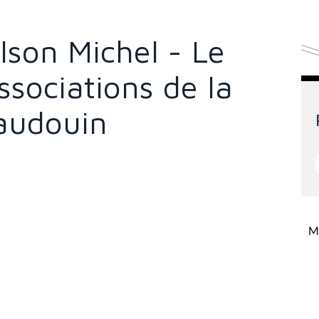
olson Michel - Le
sociations de la
audouin
Mi