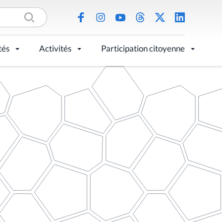
tés
Activités
Participation citoyenne