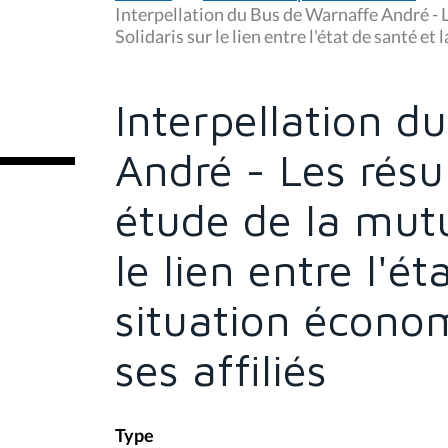
u
Interpellation du Bus de Warnaffe André - L
s
Solidaris sur le lien entre l'état de santé et
ê
t
e
s
Interpellation d
i
c
i
André - Les résu
:
étude de la mutu
le lien entre l'ét
situation économ
ses affiliés
Type