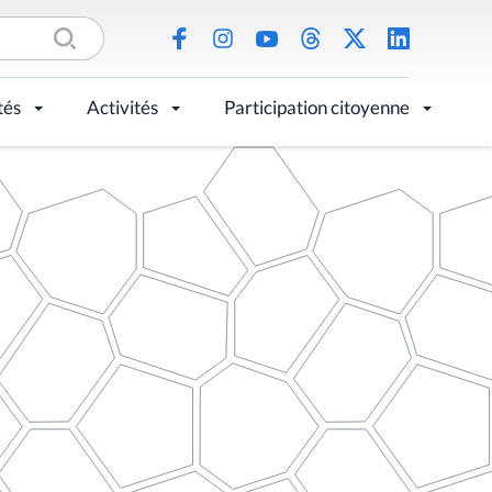
tés
Activités
Participation citoyenne