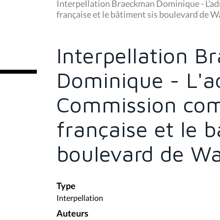
u
Interpellation Braeckman Dominique - L'a
s
française et le bâtiment sis boulevard de W
ê
t
e
s
Interpellation 
i
c
i
Dominique - L'ad
:
Commission co
française et le b
boulevard de Wa
Type
Interpellation
Auteurs