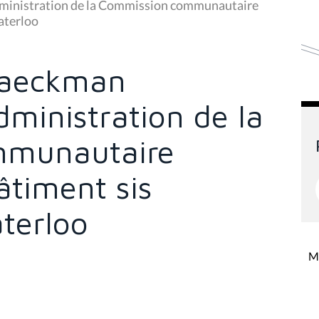
dministration de la Commission communautaire
aterloo
Braeckman
ministration de la
mmunautaire
âtiment sis
terloo
Mi