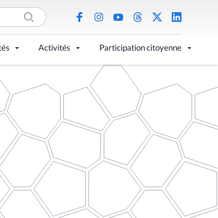
tés
Activités
Participation citoyenne