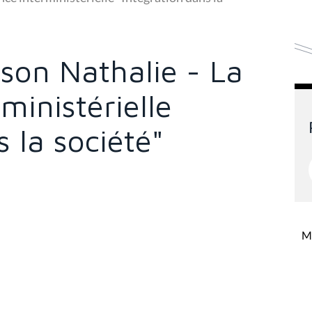
lson Nathalie - La
ministérielle
 la société"
Mi