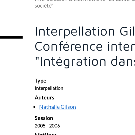
s
société"
ê
t
e
s
Interpellation Gi
i
c
i
Conférence inter
:
"Intégration dans
Type
Interpellation
Auteurs
Nathalie Gilson
Session
2005 - 2006