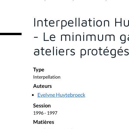
s
ê
t
e
Interpellation H
s
i
c
- Le minimum ga
i
:
ateliers protégé
Type
Interpellation
Auteurs
Evelyne Huytebroeck
Session
1996 - 1997
Matières