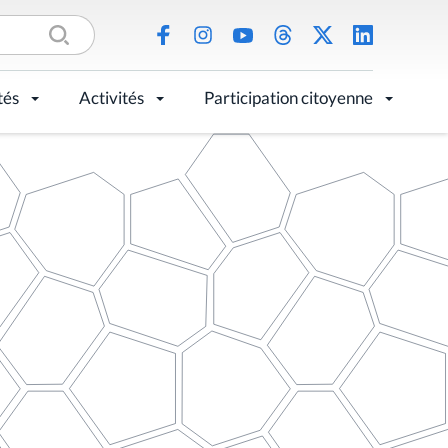
tés
Activités
Participation citoyenne