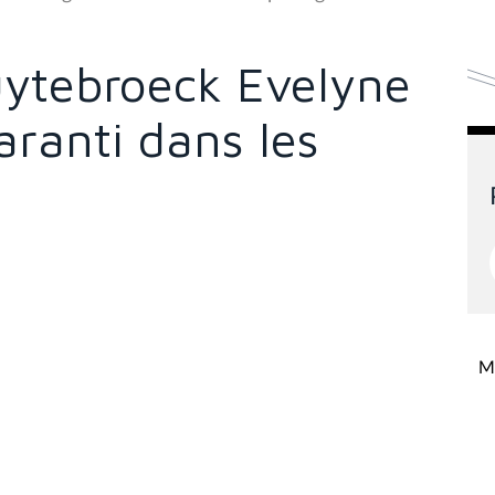
uytebroeck Evelyne
ranti dans les
s
Mi